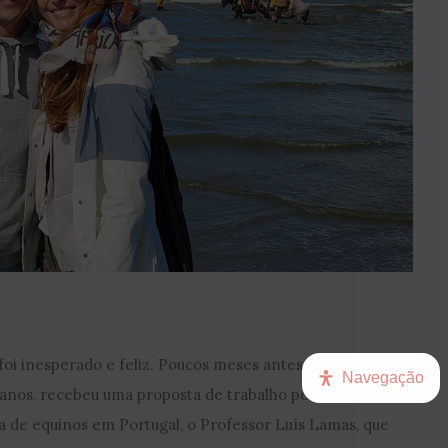
foi inesperado e feliz. Poucos meses antes da Sofia
Navegação
4 anos, recebeu uma proposta de trabalho por um dos
a de equinos em Portugal, o Professor Luís Lamas, que