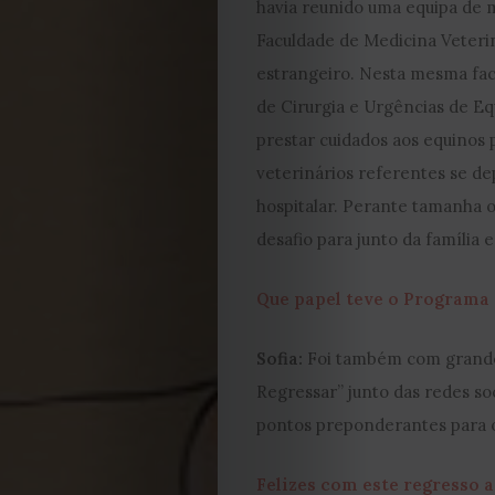
2022
havia reunido uma equipa de 
Faculdade de Medicina Veteri
2021
estrangeiro. Nesta mesma fac
de Cirurgia e Urgências de Eq
Obras
prestar cuidados aos equinos
de
veterinários referentes se 
hospitalar. Perante tamanha o
Capa
desafio para junto da família 
Contactos
Que papel teve o Programa 
Estatuto
Sofia:
Foi também com grande 
Regressar” junto das redes so
Editorial
pontos preponderantes para o
Política
Felizes com este regresso a