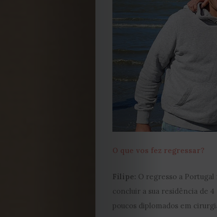
EDIÇÃO
DE
JULHO
2026
2025
O que vos fez regressar?
2024
Filipe:
O regresso a Portugal 
concluir a sua residência de 
2023
poucos diplomados em cirurgi