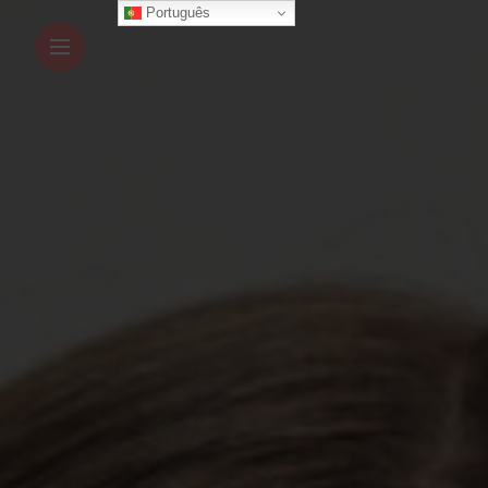
Português