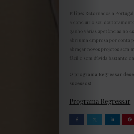
de
Filipe:
Retornados a Portugal,
privacidade
a concluir o seu doutoramento
ganho várias apetências no e
Termos
abri uma empresa por conta p
abraçar novos projetos sem m
e
fácil é sem dúvida bastante e
Condições
O programa Regressar desej
sucessos!
Política
de
Programa Regressar
Cookies