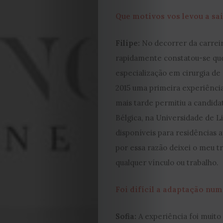
Que motivos vos levou a sai
Filipe:
No decorrer da carreira
rapidamente constatou-se que
especialização em cirurgia de
2015 uma primeira experiência 
mais tarde permitiu a candid
Bélgica, na Universidade de Li
disponíveis para residências 
por essa razão deixei o meu t
qualquer vínculo ou trabalho.
Foi difícil a adaptação nu
Sofia:
A experiência foi muito