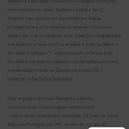
dinâmica e por uma consciência ecológica reforçada”,
pretendendo ser mais “inclusiva, plural e laica”.
Todavia, esta narrativa é suportada por falsos
pressupostos e sem substância, quando o Governo
afirma que o novo símbolo, sem “castelos conquistados
aos mouros” e sem a esfera armilar, é mais inclusivo e
até mais “ecológico” – argumentação refutada pela
Heráldica, um sistema histórico de identificação visual
e simbolismo criado na Europa no século XII, e,
também, pelos factos históricos.
Outros países da União Europeia, embora
modernizando a sua imagem institucional,
conservaram os símbolos nacionais, tal como se havia
feito em Portugal, em 2011. Atente-se ao caso da