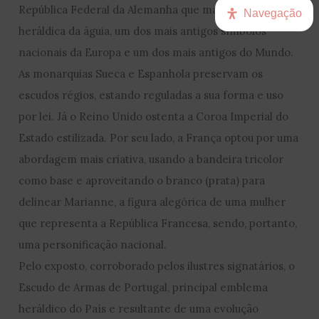
República Federal da Alemanha que mantém a figura
Navegação
heráldica da águia, um dos mais antigos símbolos
nacionais da Europa e um dos mais antigos do Mundo.
As monarquias Sueca e Espanhola preservam os
escudos régios, estando reguladas a sua forma e uso
por lei. Já o Reino Unido ostenta a Coroa Imperial do
Estado estilizada. Por seu lado, a França optou por uma
abordagem mais criativa, usando a bandeira tricolor
como base e aproveitando o branco (prata) para
delinear Marianne, a figura alegórica de uma mulher
que representa a República Francesa, sendo, portanto,
uma personificação nacional.
Pelo exposto, corroborado pelos ilustres signatários, o
Escudo de Armas de Portugal, principal emblema
heráldico do País e resultante de uma evolução