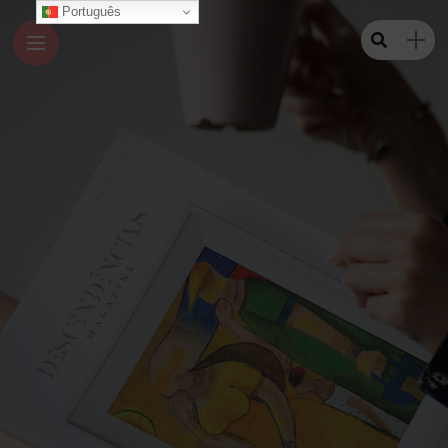
Português