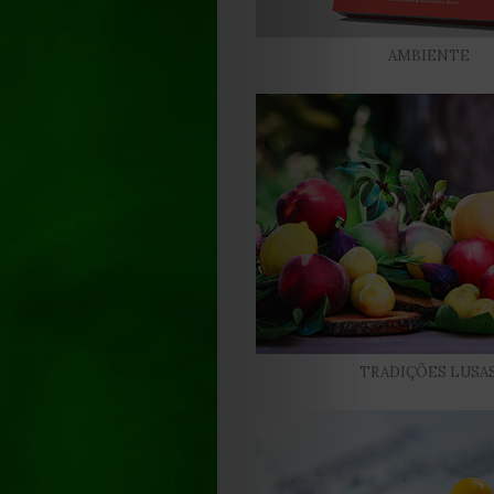
Contactos
Estatuto
AMBIENTE
Editorial
Política
de
privacidade
Termos
TRADIÇÕES LUSA
e
Condições