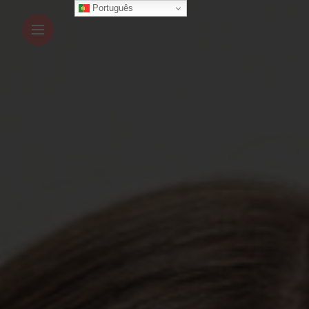
Português