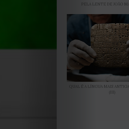
PELA LENTE DE JOÃO M
QUAL É A LÍNGUA MAIS ANTI
(III)