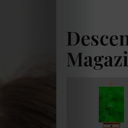
Descen
Magaz