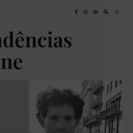
dências
ine