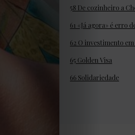
de
58 De cozinheiro a Ch
privacidade
61 «Já agora» é erro 
Termos
62 O investimento em
e
65 Golden Visa
Condições
66 Solidariedade
Política
de
Cookies