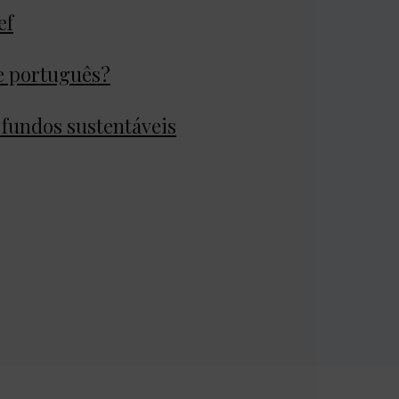
ef
de português?
 fundos sustentáveis