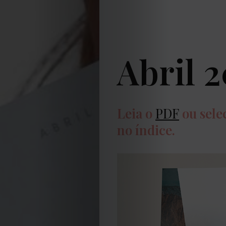
Abril 2
Leia o
PDF
ou sele
no índice.