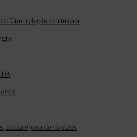
te: Uma relação intrínseca
egre
HDA
 cinta
s, numa época de viveiros