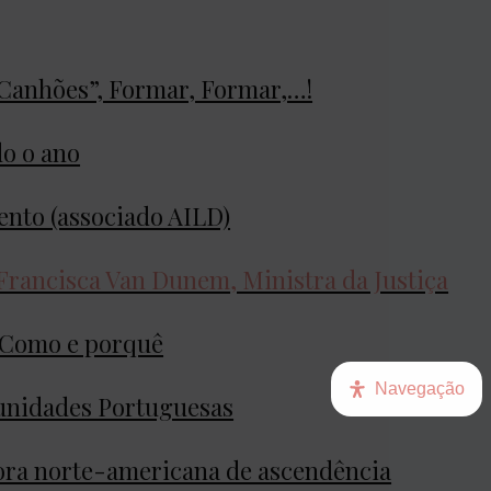
 Canhões”, Formar, Formar,…!
do o ano
nto (associado AILD)
 Francisca Van Dunem
, Ministra da Justiça
. Como e porquê
Navegação
unidades Portuguesas
itora norte-americana de ascendência