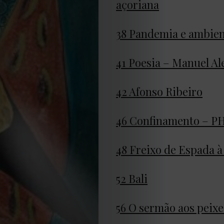
açoriana
2021
38 Pandemia e ambien
Obras
41 Poesia – Manuel Al
de
42 Afonso Ribeiro
Capa
46 Confinamento – P
Contactos
Estatuto
48 Freixo de Espada à
Editorial
52 Bali
Política
56 O sermão aos peixe