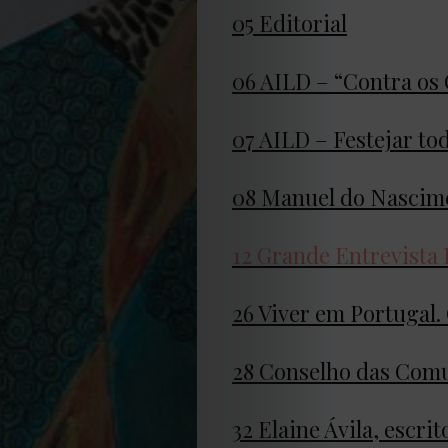
05 Editorial
EDIÇÃO
06 AILD – “Contra os
DE
07 AILD – Festejar to
JULHO
08 Manuel do Nascime
2026
12 Grande Entrevista
2025
26 Viver em Portugal
2024
28 Conselho das Com
2023
32 Elaine Ávila, escr
2022