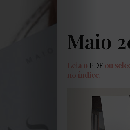
Maio 2
Leia o
PDF
ou sele
no índice.