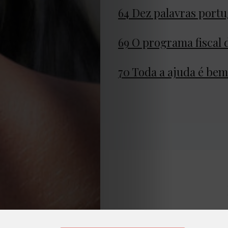
privacidade
64 Dez palavras portu
Termos
69 O programa fiscal
e
70 Toda a ajuda é bem
Condições
Política
de
Cookies