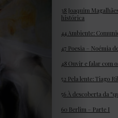
Obras
38 Joaquim Magalhães 
histórica
de
44 Ambiente: Comunid
Capa
47 Poesia – Noémia d
Contactos
Estatuto
48 Ouvir e falar com 
Editorial
52 Pela lente: Tiago R
Política
56 À descoberta da “
de
60 Berlim – Parte I