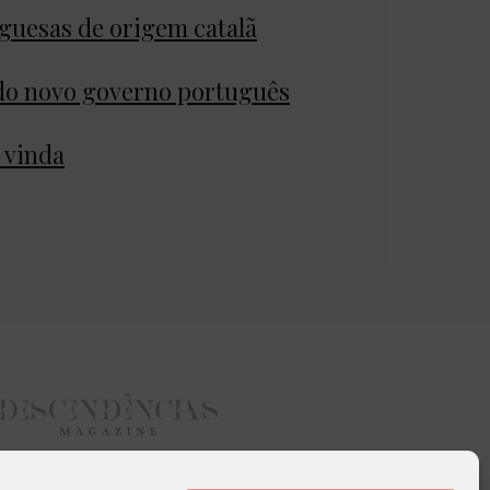
guesas de origem catalã
 do novo governo português
 vinda