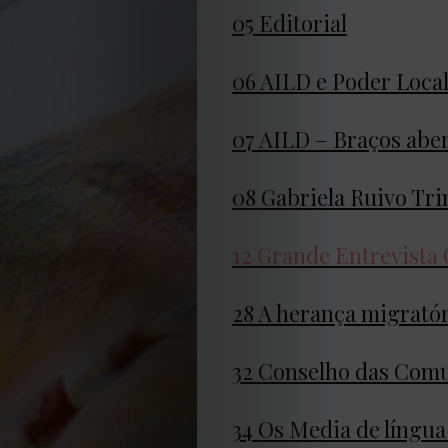
EDIÇÃO
05 Editorial
DE
06 AILD e Poder Loca
JULHO
07 AILD – Braços abe
2026
08 Gabriela Ruivo Tri
2025
12 Grande Entrevista
2024
28 A herança migrató
2023
32 Conselho das Com
2022
2021
34 Os Media de língu