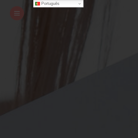
Português