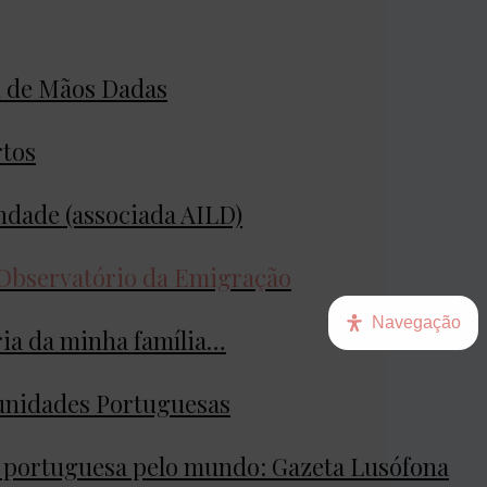
l de Mãos Dadas
rtos
ndade (associada AILD)
 Observatório da Emigração
Navegação
ria da minha família…
unidades Portuguesas
a portuguesa pelo mundo: Gazeta Lusófona