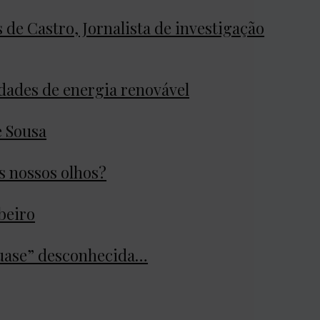
de Castro, Jornalista de investigação
ades de energia renovável
e Sousa
os nossos olhos?
ibeiro
quase” desconhecida…