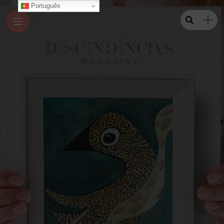
Português