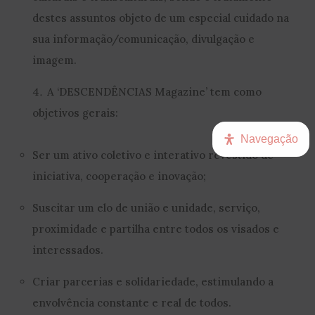
destes assuntos objeto de um especial cuidado na
sua informação/comunicação, divulgação e
imagem.
A ‘DESCENDÊNCIAS Magazine’ tem como
objetivos gerais:
Navegação
Ser um ativo coletivo e interativo revestido de
iniciativa, cooperação e inovação;
Suscitar um elo de união e unidade, serviço,
proximidade e partilha entre todos os visados e
interessados.
Criar parcerias e solidariedade, estimulando a
envolvência constante e real de todos.