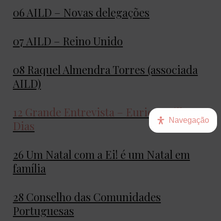
06 AILD – Novas delegações
07 AILD – Reino Unido
08 Raquel Almendra Torres (associada
AILD)
12 Grande Entrevista – Eurico Brilhante
Navegação
Dias
26 Um Natal com a Ei! é um Natal em
família
28 Conselho das Comunidades
Portuguesas