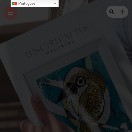
Português