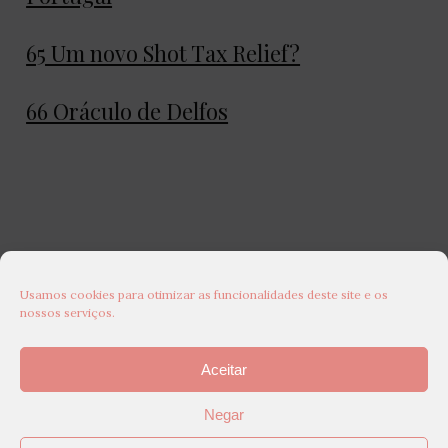
65 Um novo Shot Tax Relief?
66 Oráculo de Delfos
Usamos cookies para otimizar as funcionalidades deste site e os
nossos serviços.
Aceitar
Negar