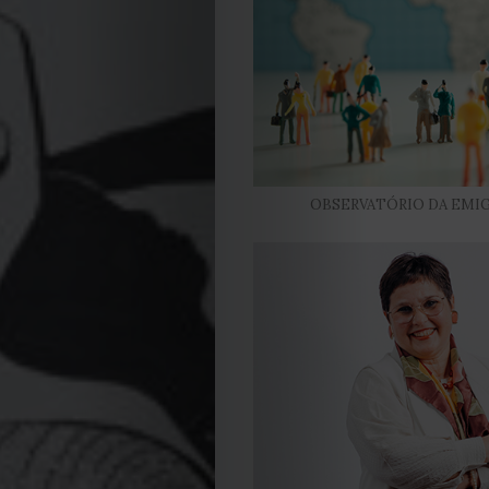
2022
2021
Obras
de
OBSERVATÓRIO DA EMI
Capa
Contactos
Estatuto
Editorial
Política