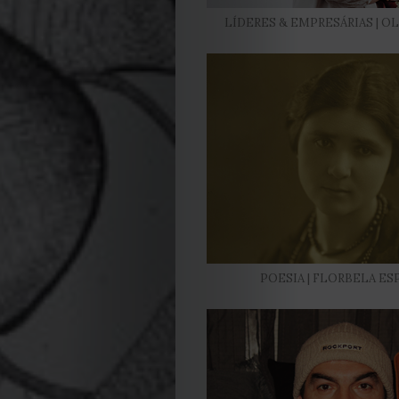
de
LÍDERES & EMPRESÁRIAS | 
privacidade
Termos
e
Condições
Política
POESIA | FLORBELA ES
de
Cookies