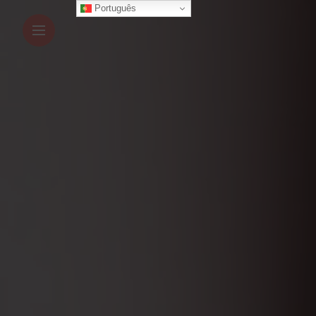
Português