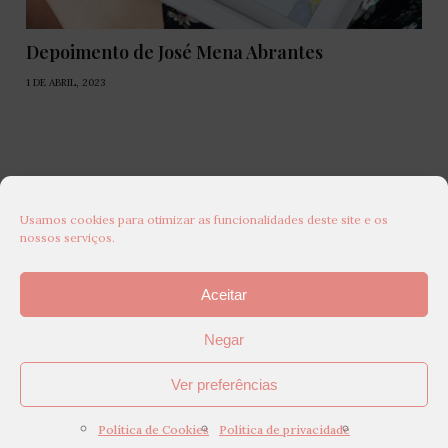
Depoimento de José Mena Abrantes
1 DE ABRIL, 2023
Usamos cookies para otimizar as funcionalidades deste site e os
nossos serviços.
Aceitar
Negar
Ver preferências
Política de Cookies
Política de privacidade