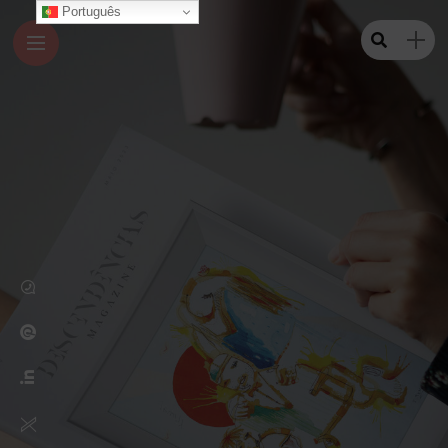
Português