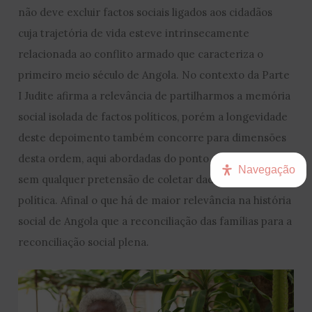
não deve excluir factos sociais ligados aos cidadãos
cuja trajetória de vida esteve intrinsecamente
relacionada ao conflito armado que caracteriza o
primeiro meio século de Angola. No contexto da Parte
I Judite afirma a relevância de partilharmos a memória
social isolada de factos políticos, porém a longevidade
deste depoimento também concorre para dimensões
desta ordem, aqui abordadas do ponto de vista social,
Navegação
sem qualquer pretensão de coletar dados da história
política. Afinal o que há de maior relevância na história
social de Angola que a reconciliação das famílias para a
reconciliação social plena.