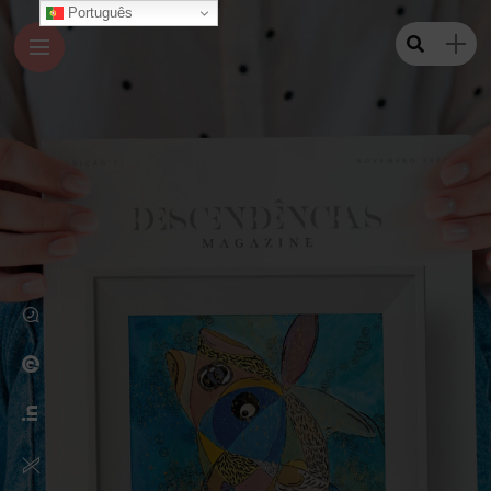
Português