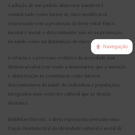
A adoção de um padrão alimentar saudável é
considerado como factor de risco modificável,
relacionado com a promoção do bem-estar físico,
mental e social, e determinante não só na promoção
da saúde como na diminuição do risco de doença.
Navegação
A ciência e o processo evolutivo da sociedade nos
últimos séculos tem vindo a demonstrar que a nutrição
e alimentação se constituem como fatores
determinantes da saúde de indivíduos e populações,
integrados num contexto cultural que se deseja
dinâmico.
Indubitavelmente, a dieta representa portanto uma
fração fundamental da identidade cultural e social de