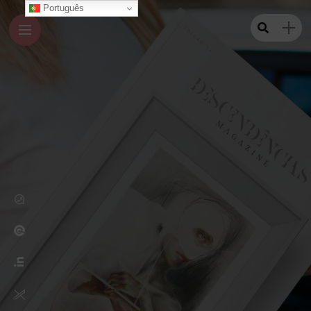
Português