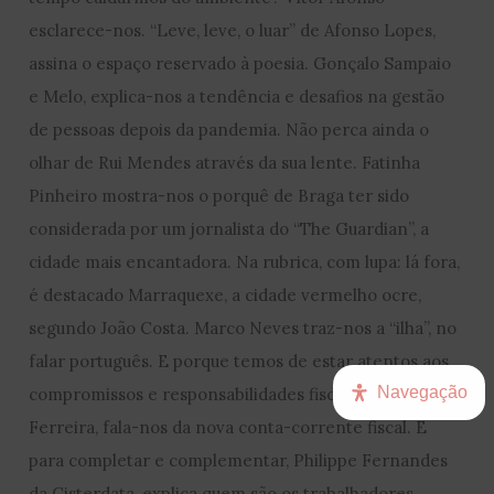
esclarece-nos. “Leve, leve, o luar” de Afonso Lopes,
assina o espaço reservado à poesia. Gonçalo Sampaio
e Melo, explica-nos a tendência e desafios na gestão
de pessoas depois da pandemia. Não perca ainda o
olhar de Rui Mendes através da sua lente. Fatinha
Pinheiro mostra-nos o porquê de Braga ter sido
considerada por um jornalista do “The Guardian”, a
cidade mais encantadora. Na rubrica, com lupa: lá fora,
é destacado Marraquexe, a cidade vermelho ocre,
segundo João Costa. Marco Neves traz-nos a “ilha”, no
falar português. E porque temos de estar atentos aos
Navegação
compromissos e responsabilidades fiscais, Rogério
Ferreira, fala-nos da nova conta-corrente fiscal. E
para completar e complementar, Philippe Fernandes
da Cisterdata, explica quem são os trabalhadores