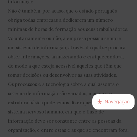
informação.
Não é também, por acaso, que o estado português
obriga todas empresas a dedicarem um número
mínimas de horas de formação aos seus trabalhadores.
Voluntariamente ou não, a empresa possuiu sempre
um sistema de informação, através da qual se procura
obter informações, armazenando e enriquecendo-a,
de modo a que esteja acessível àqueles que têm que
tomar decisões ou desenvolver as suas atividades.
Os processos e a tecnologia sobre a qual assenta o
sistema de informação são variados, mas na sua
Navegação
estrutura básica poderemos dizer que se assemelha ao
sistema nervoso humano, em que o fluxo de
informação deve ser constante entre as pessoas da
organização, e entre estas e as que se encontram fora.