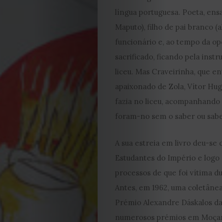
2026
língua portuguesa. Poeta, ens
Maputo), filho de pai branco 
2025
funcionário e, ao tempo da op
sacrificado, ficando pela inst
2024
liceu. Mas Craveirinha, que ent
2023
apaixonado de Zola, Vítor Hug
fazia no liceu, acompanhando a
2022
foram-no sem o saber ou sabe
2021
A sua estreia em livro deu-se
Estudantes do Império e logo 
Obras
processos de que foi vítima d
Antes, em 1962, uma coletâne
de
Prémio Alexandre Dáskalos da
Capa
numerosos prémios em Moçambi