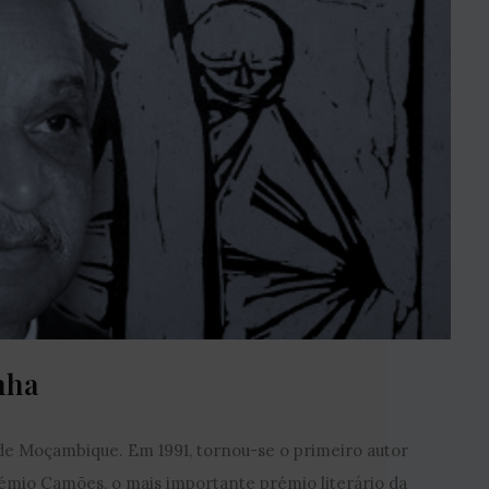
nha
de Moçambique. Em 1991, tornou-se o primeiro autor
émio Camões, o mais importante prémio literário da