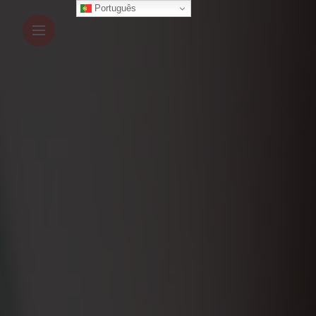
Português