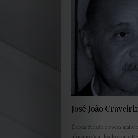
EDIÇÃO
José João Craveiri
DE
É considerado o poeta maior 
JULHO
africano galardoado com o Pr