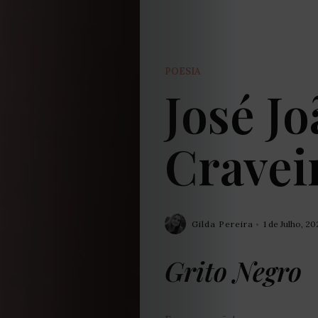
POESIA
José Jo
Cravei
Gilda Pereira
1 de Julho, 2
Grito Negro