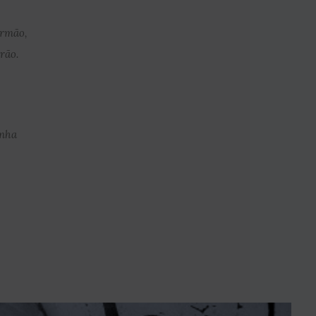
irmão,
rão.
inha