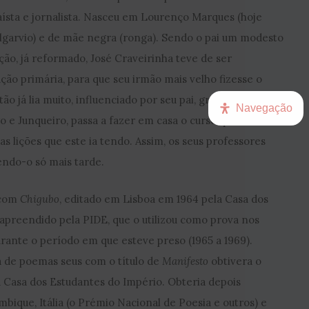
aísta e jornalista. Nasceu em Lourenço Marques (hoje
(algarvio) e de mãe negra (ronga). Sendo o pai um modesto
ção, já reformado, José Craveirinha teve de ser
rução primária, para que seu irmão mais velho fizesse o
ão já lia muito, influenciado por seu pai, grande
Navegação
o e Junqueiro, passa a fazer em casa o curso que o irmão
s lições que este ia tendo. Assim, os seus professores
ndo-o só mais tarde.
 com
Chigubo
, editado em Lisboa em 1964 pela Casa dos
apreendido pela PIDE, que o utilizou como prova nos
urante o período em que esteve preso (1965 a 1969).
a de poemas seus com o título de
Manifesto
obtivera o
 Casa dos Estudantes do Império. Obteria depois
que, Itália (o Prémio Nacional de Poesia e outros) e