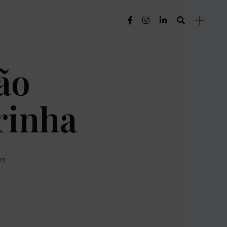
ão
rinha
023