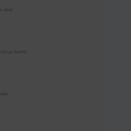
do chão
o força motriz
inha