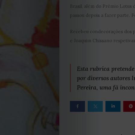
Brasil, além do Prémio Lotus d
Contactos
passou depois a fazer parte. 
Estatuto
Recebeu condecorações dos p
e Joaquim Chissano respetiv
Editorial
Política
Esta rubrica pretende
de
por diversos autores 
Pereira, uma fã incon
privacidade
Termos
e