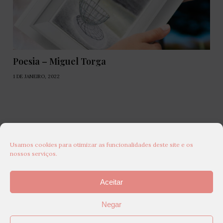
Poesia – Miguel Torga
1 DE JANEIRO, 2022
Usamos cookies para otimizar as funcionalidades deste site e os
nossos serviços.
Aceitar
Negar