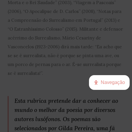
Morta e o Rei Saudade” (2003), “Viagem a Pascoais”
(2006), “O Apocalipse de D. Carlos” (2008), “Notas para
a Compreensão do Surrealismo em Portugal” (2013) e
“O Estranhíssimo Colosso” (2015). Militante e defensor
acérrimo do Surrealismo, Mário Cesariny de
Vasconcelos (1923-2006) dirá mais tarde: “Eu acho que
se se é surrealista, não é porque se pinta uma ave, ou
um porco de pernas para o ar. É-se surrealista porque
se é surrealista!”.
Navegação
Esta rubrica pretende dar a conhecer ao
mundo o melhor da poesia por diversos
autores lusófonos. Os poemas são
selecionados por Gilda Pereira, uma fã