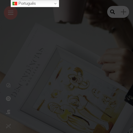
Português