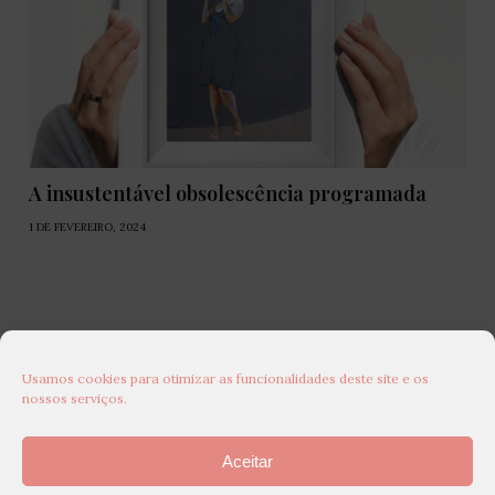
A insustentável obsolescência programada
1 DE FEVEREIRO, 2024
Usamos cookies para otimizar as funcionalidades deste site e os
nossos serviços.
Aceitar