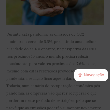
Durante esta pandemia, as emissões de CO2
diminuíram cerca de 5.5%, permitindo uma melhor
qualidade do ar. No entanto, na perspetiva da ONU,
nos próximos 10 anos, o mundo precisa reduzir,
anualmente, para valores próximos dos 7.6%, ou seja,
mesmo com estas restrições provocadas pela
Navegação
pandemia, a redução ficou aquém das expectativas.
Todavia, num cenário de recuperação económica pós-
pandemia, as empresas vão querer recuperar o que
perderam neste período de restrições, pelo que se
prevê que as emissões poderão aumentar novamente