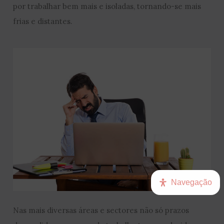
por trabalhar bem mais e isoladas, tornando-se mais
frias e distantes.
Navegação
Nas mais diversas áreas e sectores não só prazos