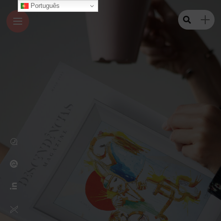
Português