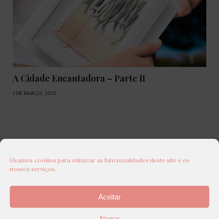
A Cidade Encantadora – Parte II
1 DE MARÇO, 2022
Usamos cookies para otimizar as funcionalidades deste site e os
nossos serviços.
Aceitar
Negar