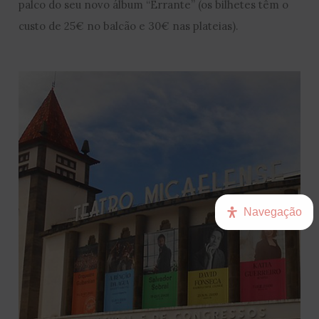
palco do seu novo álbum “Errante” (os bilhetes têm o
custo de 25€ no balcão e 30€ nas plateias).
Navegação