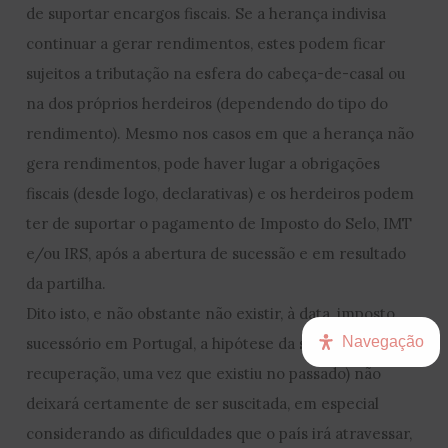
de suportar encargos fiscais. Se a herança indivisa
continuar a gerar rendimentos, estes podem ficar
sujeitos a tributação na esfera do cabeça-de-casal ou
na dos próprios herdeiros (dependendo do tipo do
rendimento). Mesmo nos casos em que a herança não
gera rendimentos, pode haver lugar a obrigações
fiscais (desde logo, declarativas) e os herdeiros podem
ter de suportar o pagamento de Imposto do Selo, IMT
e/ou IRS, após a abertura de sucessão e em resultado
da partilha.
Dito isto, e não obstante não existir, à data, imposto
Navegação
sucessório em Portugal, a hipótese da sua criação (ou
recuperação, uma vez que existiu no passado) não
deixará certamente de ser suscitada, em especial
considerando as dificuldades que o país irá atravessar,