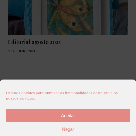
Editorial agosto 2021
31 DE JULHO, 2021
Usamos cookies para otimizar as funcionalidades deste site e os
nossos serviços.
Aceitar
Negar