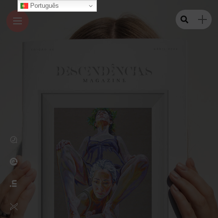
Português