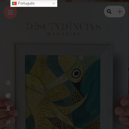
Português