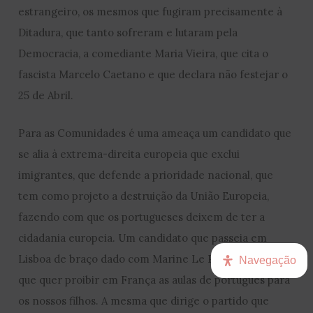
estrangeiro, os mesmos que fugiram precisamente à
Ditadura, que tanto sofreram e lutaram pela
Democracia, a comediante Maria Vieira, que cita o
fascista Marcelo Caetano e que declara não festejar o
25 de Abril.
Para as Comunidades é uma ameaça um candidato que
se alia à extrema-direita europeia que exclui
imigrantes, que defende a prioridade nacional, que
tem como projeto a destruição da União Europeia,
fazendo com que os portugueses deixem de ter a
cidadania europeia. Um candidato que passeia em
Lisboa de braço dado com Marine Le Pen, a mesma
Navegação
que quer proibir em França as aulas de português para
os nossos filhos. A mesma que dirige o partido que