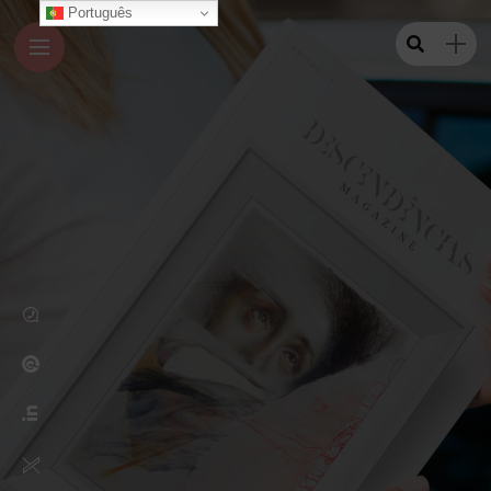
Português