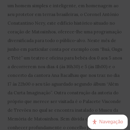
um homem simples e inteligente, em homenagem ao
seu protetor em terras brasileiras, o Coronel António
Constantino Nery, este edifício histórico situado no
coração de Matosinhos, oferece-lhe uma programação
diversificada para todo o público-alvo. Neste mês de
junho em particular conta por exemplo com “Buá, Gugu
e Teté” um teatro e oficina para bebés dos 0 aos 5 anos
a decorrerem nos dias 4 (às 16h30) e 5 (às 11h00) e o
concerto da cantora Ana Bacalhau que nos traz no dia
17 às 22h00 o seu tão aguardado segundo álbum “Além
da Curta Imaginação”. Outra construção da autoria do
próprio que merece ser visitada é o Palacete Visconde
de Trevões no qual se encontra instalado o Museu da
Memória de Matosinhos. Sem dúvida que aqui vai
Navegação
conhecer profundamente o concelho já que a missão