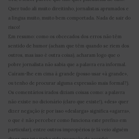
Quer tudo ali muito direitinho, jornalistas aprumados e
a língua muito, muito bem comportada. Nada de sair do
risco!
Em resumo: como os obcecados dos erros não têm
sentido de humor (acham que têm quando se riem dos
outros, mas isso é outra coisa), acharam logo que o
pobre jornalista não sabia que a palavra era informal.
Caíram-lhe em cima à grande (posso usar «à grande»,
ou tenho de procurar alguma expressão mais formal?).
Os comentários irados diziam coisas como: a palavra
não existe no dicionário (claro que existe!), «des» quer
dizer negação (e por isso «deslarga» significa «agarra»,
o que é não perceber como funciona este prefixo em
particular), entre outros impropérios (e lá veio alguém
dizer que isto tinha sido invenção do acordo).