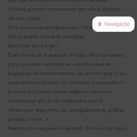
O jornal, perante a tempestade que não deslargava,
alterou o título.
Navegação
Será que o pessoal largou o osso? Não! Exigiu mais!
Queria pedido formal de desculpas!
Meu Deus, isto é o quê?
É uma forma de ir matando a língua. Sim, o jornalista,
para a próxima, vai limitar-se a usos inócuos da
linguagem, vai arriscar menos, vai escrever pior! E os
comentadores furiosos vão continuar na sua sanha à
procura da próxima vítima, enquanto escrevem
comentários que, de tão indignados com os
«deslargas» desta vida, vão carregadinhos de gralhas.
(Ironias, ironias…)
Suspiro e fico um pouco mais triste. Deve ser da chuva.