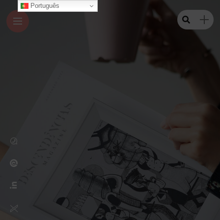
Português