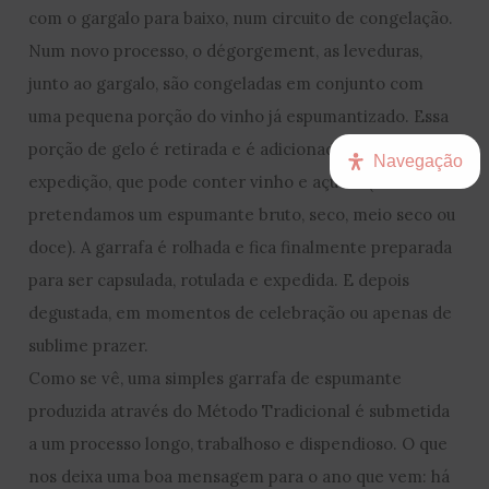
com o gargalo para baixo, num circuito de congelação.
Num novo processo, o dégorgement, as leveduras,
junto ao gargalo, são congeladas em conjunto com
uma pequena porção do vinho já espumantizado. Essa
porção de gelo é retirada e é adicionado o licor de
Navegação
expedição, que pode conter vinho e açúcar (consoante
pretendamos um espumante bruto, seco, meio seco ou
doce). A garrafa é rolhada e fica finalmente preparada
para ser capsulada, rotulada e expedida. E depois
degustada, em momentos de celebração ou apenas de
sublime prazer.
Como se vê, uma simples garrafa de espumante
produzida através do Método Tradicional é submetida
a um processo longo, trabalhoso e dispendioso. O que
nos deixa uma boa mensagem para o ano que vem: há