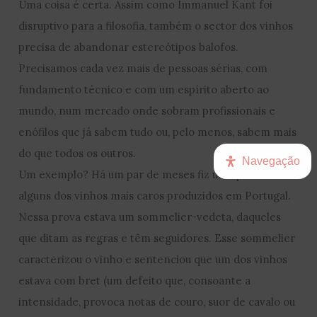
Uma coisa é certa. Assim como Immanuel Kant foi
disruptivo para a filosofia, também o sector dos vinhos
precisa de abandonar estereótipos balofos.
Precisamos cada vez mais de pessoas sérias, com
fundamento técnico e com um espírito aberto ao
mundo, num mercado onde sobram profissionais e
enófilos que já sabem tudo ou, pelo menos, sabem mais
do que todos os outros.
Navegação
Um exemplo? Há um par de meses fiz uma prova de
alguns dos vinhos mais caros produzidos em Portugal.
Nessa prova estava um sommelier-vedeta, daqueles
que ditam as regras e têm seguidores. Esse sommelier
caracterizou o vinho e sentenciou que um dos vinhos
estava com bret (um defeito que, consoante a
intensidade, provoca notas de couro, suor de cavalo ou