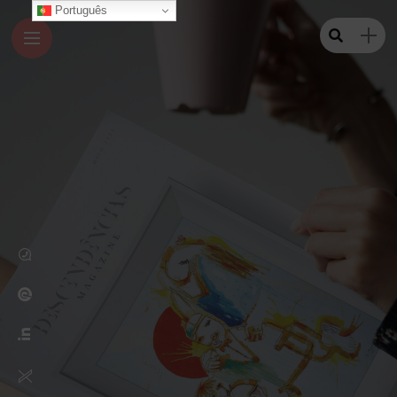
Português