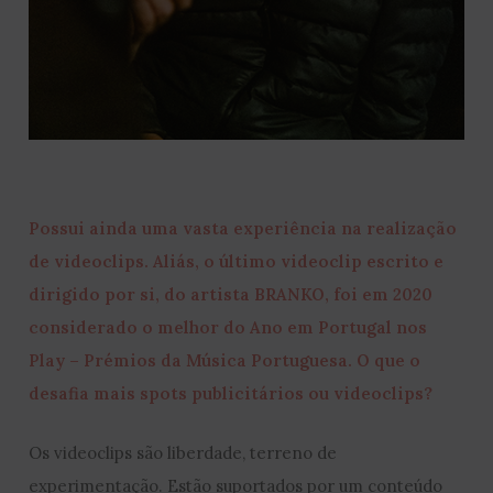
Possui ainda uma vasta experiência na realização
de videoclips. Aliás, o último videoclip escrito e
dirigido por si, do artista BRANKO, foi em 2020
considerado o melhor do Ano em Portugal nos
Play – Prémios da Música Portuguesa. O que o
desafia mais spots publicitários ou videoclips?
Os videoclips são liberdade, terreno de
experimentação. Estão suportados por um conteúdo