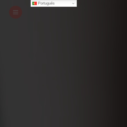
Português