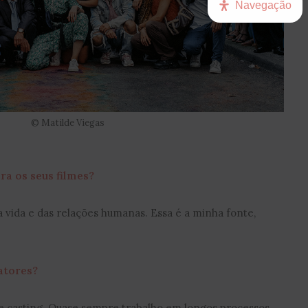
Navegação
© Matilde Viegas
ra os seus filmes?
a vida e das relações humanas. Essa é a minha fonte,
atores?
e casting. Quase sempre trabalho em longos processos