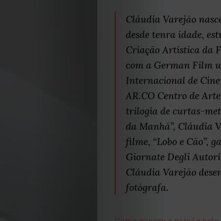
Cláudia Varejão nasc
desde tenra idade, es
Criação Artística da
com a German Film u
Internacional de Cine
AR.CO Centro de Arte
trilogia de curtas-me
da Manhã”, Cláudia Va
filme, “Lobo e Cão”, 
Giornate Degli Autori
Cláudia Varejão dese
fotógrafa.
Como nasceu a paixão pelo