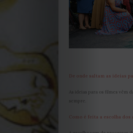
2023
2022
2021
Obras
de
De onde saltam as ideias pa
Capa
As ideias para os filmes vêm d
Contactos
sempre.
Estatuto
Como é feita a escolha dos 
A escolha vem de processos d