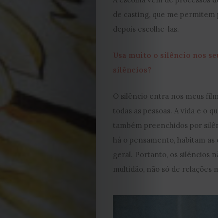
Editorial
de casting, que me permitem p
Política
depois escolhe-las.
de
Usa muito o silêncio nos s
silêncios?
privacidade
O silêncio entra nos meus film
Termos
todas as pessoas. A vida e o 
e
também preenchidos por silên
há o pensamento, habitam as e
Condições
geral. Portanto, os silêncios 
multidão, não só de relações 
Política
de