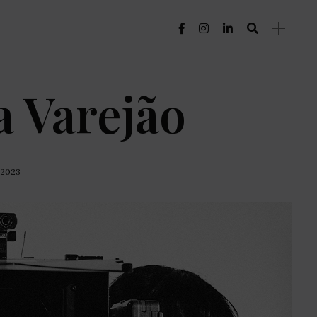
a Varejão
, 2023