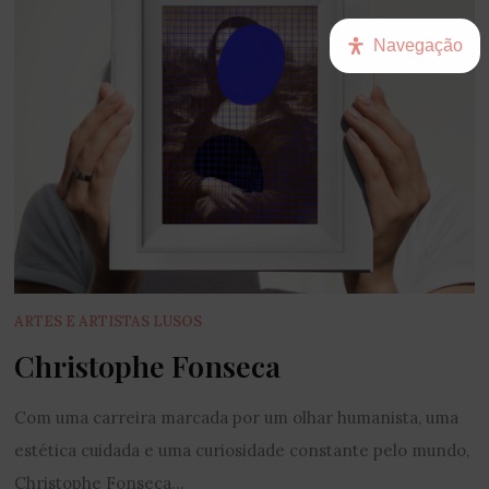
Navegação
ARTES E ARTISTAS LUSOS
Christophe Fonseca
Com uma carreira marcada por um olhar humanista, uma
estética cuidada e uma curiosidade constante pelo mundo,
Christophe Fonseca...