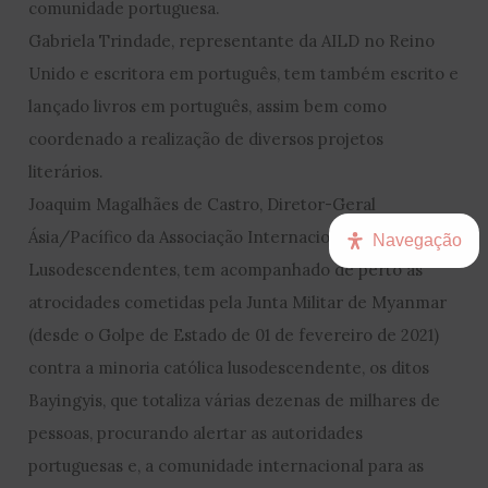
comunidade portuguesa.
Gabriela Trindade, representante da AILD no Reino
Unido e escritora em português, tem também escrito e
lançado livros em português, assim bem como
coordenado a realização de diversos projetos
literários.
Joaquim Magalhães de Castro, Diretor-Geral
Ásia/Pacífico da Associação Internacional dos
Navegação
Lusodescendentes, tem acompanhado de perto as
atrocidades cometidas pela Junta Militar de Myanmar
(desde o Golpe de Estado de 01 de fevereiro de 2021)
contra a minoria católica lusodescendente, os ditos
Bayingyis, que totaliza várias dezenas de milhares de
pessoas, procurando alertar as autoridades
portuguesas e, a comunidade internacional para as