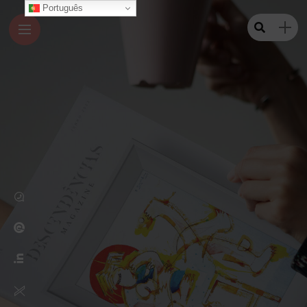
Português