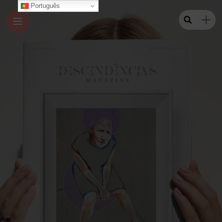
Português