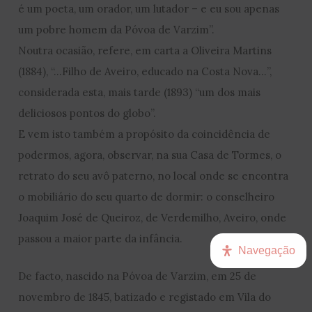
é um poeta, um orador, um lutador – e eu sou apenas
um pobre homem da Póvoa de Varzim”.
Noutra ocasião, refere, em carta a Oliveira Martins
(1884), “…Filho de Aveiro, educado na Costa Nova…”,
considerada esta, mais tarde (1893) “um dos mais
deliciosos pontos do globo”.
E vem isto também a propósito da coincidência de
podermos, agora, observar, na sua Casa de Tormes, o
retrato do seu avô paterno, no local onde se encontra
o mobiliário do seu quarto de dormir: o conselheiro
Joaquim José de Queiroz, de Verdemilho, Aveiro, onde
passou a maior parte da infância.
Navegação
De facto, nascido na Póvoa de Varzim, em 25 de
novembro de 1845, batizado e registado em Vila do