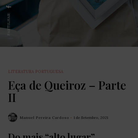
PARTILHAR:
LITERATURA PORTUGUESA
Eça de Queiroz – Parte
II
Manuel Pereira Cardoso
1 de Setembro, 2021
Do mais “alto lugar”