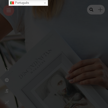
Português