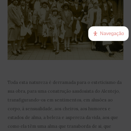
Navegação
Toda esta natureza é derramada para o esteticismo da
sua obra, para uma construção saudosista do Alentejo,
transfigurando-os em sentimentos, em alusões ao
corpo, à sensualidade, aos cheiros, aos humores e
estados de alma, a beleza e aspereza da vida, aos que
como ela têm uma alma que transborda de si, que