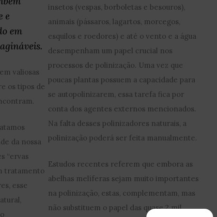
ambém
insetos (vespas, borboletas e besouros),
e e
animais (pássaros, lagartos, morcegos,
ndo em
esquilos e roedores) e até o vento e a água
magináveis.
desempenham um papel crucial nos
processos de polinização. Uma vez que
cem valiosas
poucas plantas possuem a capacidade para
e os tipos de
se autopolinizarem, essa tarefa fica por
encontram.
conta dos agentes externos mencionados.
Na falta desses polinizadores naturais, a
ratamos
polinização poderá ser feita manualmente.
ade da nossa
s “ervas
Estudos recentes referem que embora as
Um tratamento
abelhas melíferas sejam muito importantes
res, esse
na polinização, estas, complementam, mas
atural,
não substituem o papel das quase 2 mil
do