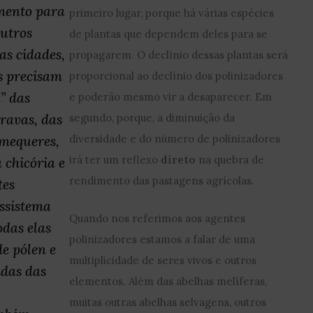
imento para
primeiro lugar, porque há várias espécies
outros
de plantas que dependem deles para se
as cidades,
propagarem. O declínio dessas plantas será
es precisam
proporcional ao declínio dos polinizadores
” das
e poderão mesmo vir a desaparecer. Em
bravas, das
segundo, porque, a diminuição da
mequeres,
diversidade e do número de polinizadores
irá ter um reflexo
direto
na quebra de
 chicória e
rendimento das pastagens agrícolas.
tes
ssistema
Quando nos referimos aos agentes
odas elas
polinizadores estamos a falar de uma
de pólen e
multiplicidade de seres vivos e outros
idas das
elementos. Além das abelhas melíferas,
muitas outras abelhas selvagens, outros