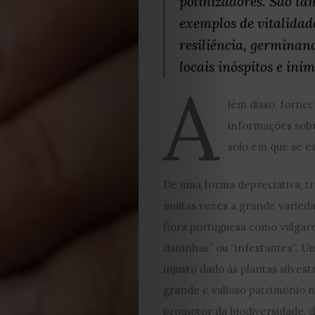
polinizadores. São t
exemplos de vitalidad
resiliência, germina
locais inóspitos e ini
A
lém disso, forne
EDIÇÃO
informações sobr
solo em que se 
DE
De uma forma depreciativa, t
JULHO
muitas vezes a grande varied
2026
flora portuguesa como vulgare
daninhas” ou “infestantes”. 
2025
injusto dado às plantas silvest
grande e valioso património n
2024
promotor da biodiversidade, 