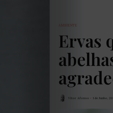
AMBIENTE
Ervas 
abelha
agrad
Vítor Afonso
1 de Junho, 20