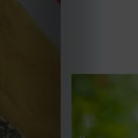
Editorial
Política
de
privacidade
Termos
e
Condições
Política
de