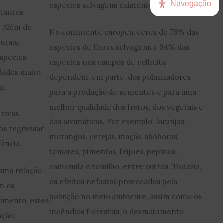
Navegação
espécies selvagens existentes na Europa.
 tantos
. Além de
No continente europeu, cerca de 78% das
urais,
espécies de flores selvagens e 84% das
spécies
espécies nos campos de colheita
idades muito
dependem, em parte, dos polinizadores
m.
para a produção de sementes e para uma
melhor qualidade dos frutos, dos vegetais e
vivas,
das aromáticas. Por exemplo: laranjas,
os regressar
morangos, cerejas, maçãs, abóboras,
fância.
tomates, pimentos, feijões, pepinos,
camomila e tomilho, entre outros. Todavia,
uma relação
os efeitos nefastos provocados pela
m os
poluição no meio ambiente, assim como os
limento, estes
incêndios florestais, o desmatamento
ação.