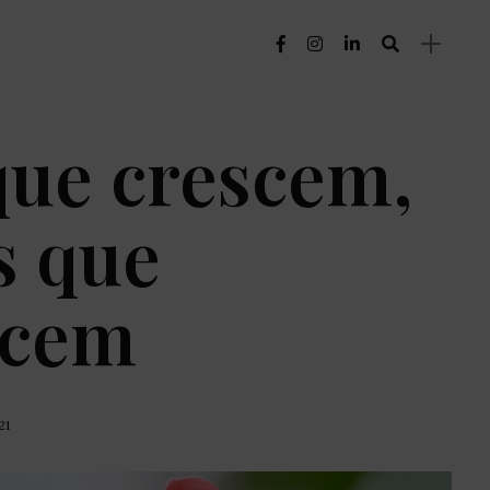
que crescem,
s que
ecem
21