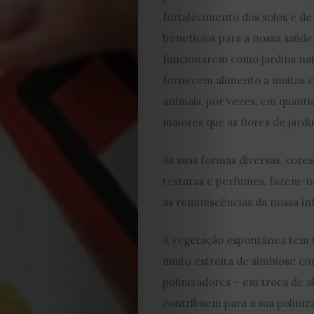
fortalecimento dos solos e de
2023
benefícios para a nossa saúde
2022
funcionarem como jardins nat
fornecem alimento a muitas e
2021
animais, por vezes, em quant
maiores que as flores de jardi
Obras
As suas formas diversas, cores 
de
texturas e perfumes, fazem-n
Capa
às reminiscências da nossa in
Contactos
A vegetação espontânea tem 
muito estreita de simbiose co
Estatuto
polinizadores – em troca de a
contribuem para a sua poliniz