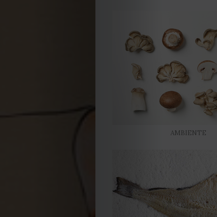
Obras
de
Capa
Contactos
Estatuto
Editorial
AMBIENTE
Política
de
privacidade