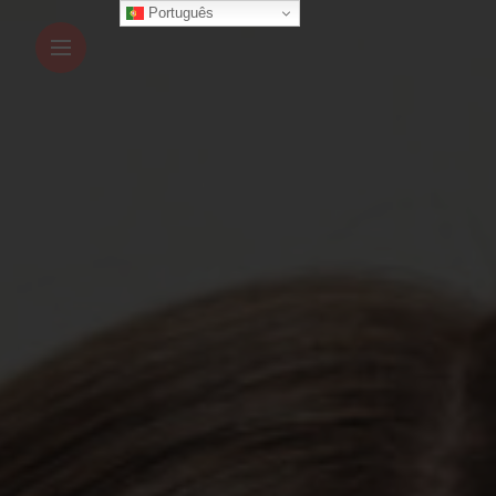
Português