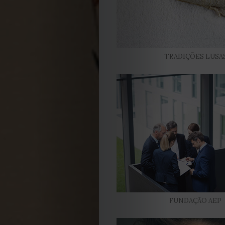
Termos
e
TRADIÇÕES LUSA
Condições
Política
de
Cookies
FUNDAÇÃO AEP