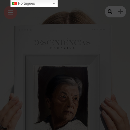
Português