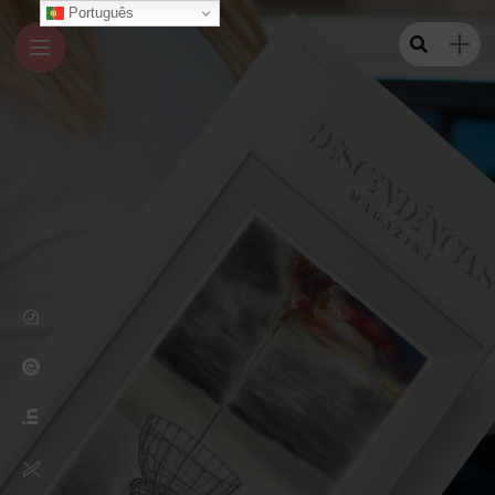
Português