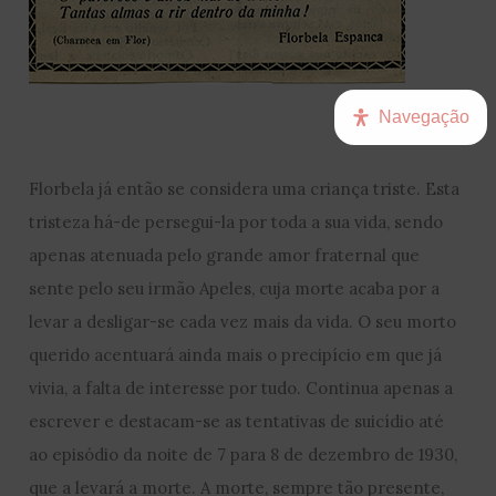
Navegação
Florbela já então se considera uma criança triste. Esta
tristeza há-de persegui-la por toda a sua vida, sendo
apenas atenuada pelo grande amor fraternal que
sente pelo seu irmão Apeles, cuja morte acaba por a
levar a desligar-se cada vez mais da vida. O seu morto
querido acentuará ainda mais o precipício em que já
vivia, a falta de interesse por tudo. Continua apenas a
escrever e destacam-se as tentativas de suicídio até
ao episódio da noite de 7 para 8 de dezembro de 1930,
que a levará a morte. A morte, sempre tão presente,