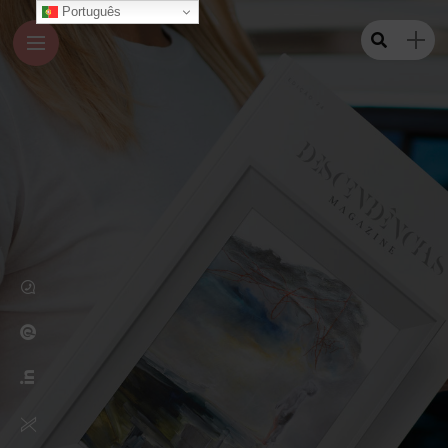
Português