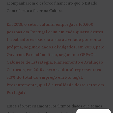
acompanharem o esforço financeiro que o Estado
Central está a fazer na Cultura.
Em 2018, o setor cultural empregava 160.600
pessoas em Portugal e um em cada quatro destes
trabalhadores exercia a sua atividade por conta
própria, segundo dados divulgados, em 2020, pelo
Governo. Para além disso, segundo o GEPAC –
Gabinete de Estratégia, Planeamento e Avaliação
Culturais, em 2018 o setor cultural representava
3,3% do total do emprego em Portugal.
Presentemente, qual é a realidade deste setor em
Portugal?
Esses são, precisamente, os últimos dados que temos