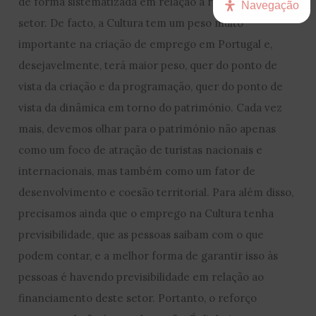
de forma sistematizada em relação à realidade deste
Navegação
setor. De facto, a Cultura tem um peso muito
importante na criação de emprego em Portugal e,
desejavelmente, terá maior peso, quer do ponto de
vista da criação e da programação, quer do ponto de
vista da dinâmica em torno do património. Cada vez
mais, devemos olhar para o património não apenas
como um foco de atração de turistas nacionais e
internacionais, mas também como um fator de
desenvolvimento e coesão territorial. Para além disso,
precisamos ainda que o emprego na Cultura tenha
previsibilidade, que as pessoas saibam com o que
podem contar, e a melhor forma de garantir isso às
pessoas é havendo previsibilidade em relação ao
financiamento deste setor. Portanto, o reforço