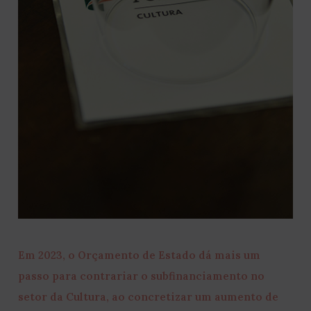
Em 2023, o Orçamento de Estado dá mais um
passo para contrariar o subfinanciamento no
setor da Cultura, ao concretizar um aumento de