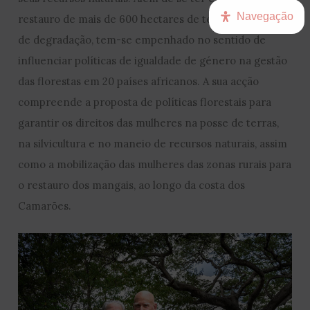
Navegação
restauro de mais de 600 hectares de terra em estado
de degradação, tem-se empenhado no sentido de
influenciar políticas de igualdade de género na gestão
das florestas em 20 países africanos. A sua acção
compreende a proposta de políticas florestais para
garantir os direitos das mulheres na posse de terras,
na silvicultura e no maneio de recursos naturais, assim
como a mobilização das mulheres das zonas rurais para
o restauro dos mangais, ao longo da costa dos
Camarões.