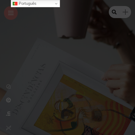
Português