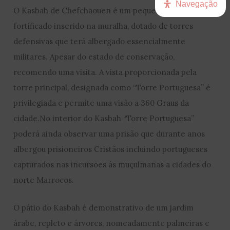
Navegação
O Kasbah de Chefchaouen é um pequeno complexo
fortificado inserido na muralha, dotado de torres
defensivas que terá albergado essencialmente
militares. Apesar do estado de conservação,
recomendo uma visita. A vista proporcionada pela
torre principal, designada como “Torre Portuguesa” é
privilegiada e permite uma visão a 360 Graus da
cidade.No interior do Kasbah “Torre Portuguesa”
poderá ainda observar uma prisão que durante anos
albergou prisioneiros Cristãos incluindo portugueses
capturados nas incursões ás muçulmanas a cidades do
norte Marrocos.
O pátio do Kasbah é demonstrativo de um jardim
árabe, repleto e árvores, nomeadamente palmeiras e