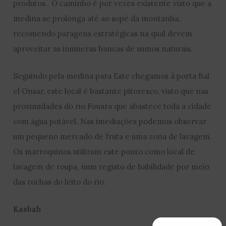
produtos. O caminho é por vezes existente visto que a
medina se prolonga até ao sopé da montanha,
recomendo paragens estratégicas na qual devem
aproveitar as inúmeras bancas de sumos naturais.
Seguindo pela medina para Este chegamos à porta Bal
el Onsar, este local é bastante pitoresco, visto que nas
proximidades do rio Fouara que abastece toda a cidade
com água potável. Nas imediações podemos observar
um pequeno mercado de fruta e uma zona de lavagem.
Os marroquinos utilizam este ponto como local de
lavagem de roupa, num registo de habilidade por meio
das rochas do leito do rio.
Kasbah