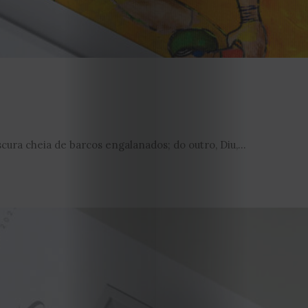
Editorial
Política
de
privacidade
Termos
cura cheia de barcos engalanados; do outro, Diu,...
e
Condições
Política
de