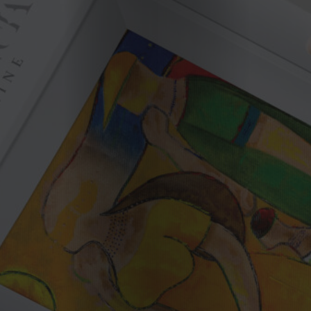
2023
2022
2021
Obras
de
Capa
Contactos
Estatuto