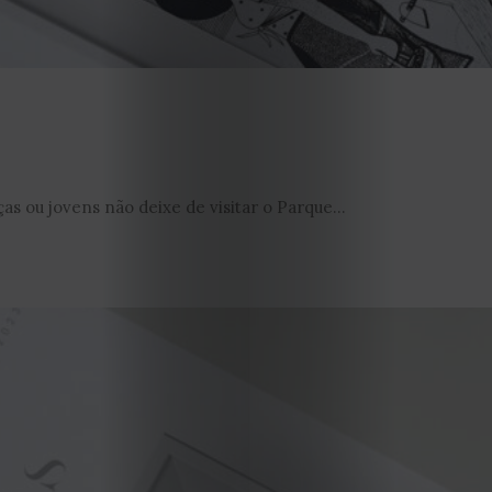
EDIÇÃO
as ou jovens não deixe de visitar o Parque...
DE
JULHO
2026
2025
2024