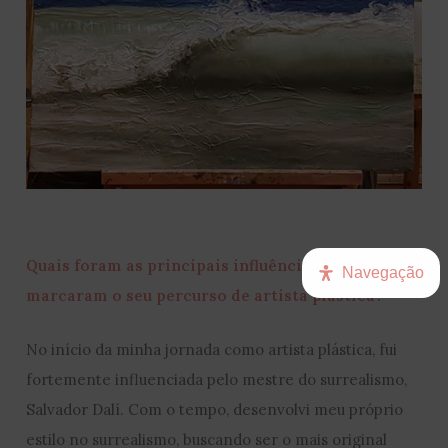
Quais foram as principais influências que
Navegação
marcaram o seu percurso de artista plástica?
No início da minha jornada como artista plástica, fui
fortemente influenciada pelo mestre do surrealismo,
Salvador Dalí. Com o tempo, desenvolvi meu próprio
estilo no surrealismo, buscando ser o mais original