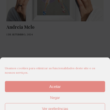
Andreia Melo
1 DE SETEMBRO, 2024
Usamos cookies para otimizar as funcionalidades deste site e os
nossos serviços.
Aceitar
Negar
Ver preferências