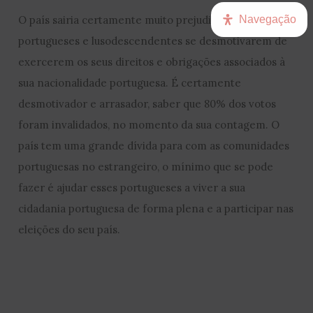
Navegação
O país sairia certamente muito prejudicado, se os
portugueses e lusodescendentes se desmotivarem de
exercerem os seus direitos e obrigações associados à
sua nacionalidade portuguesa. É certamente
desmotivador e arrasador, saber que 80% dos votos
foram invalidados, no momento da sua contagem. O
país tem uma grande dívida para com as comunidades
portuguesas no estrangeiro, o mínimo que se pode
fazer é ajudar esses portugueses a viver a sua
cidadania portuguesa de forma plena e a participar nas
eleições do seu país.