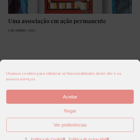
Uma associação em ação permanente
1 DE JUNHO, 2021
Usamos cookies para otimizar as funcionalidades deste site e os
nossos serviços.
Aceitar
Negar
Ver preferências
Política de Cookies
Política de privacidade