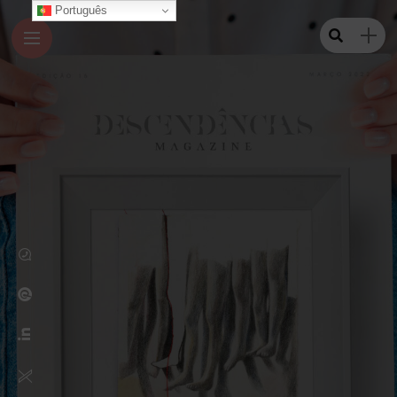
Português