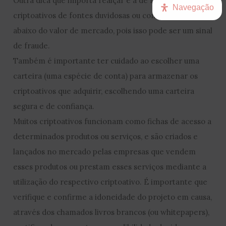
Outra dica que importa realçar é a de não comprar
Navegação
criptoativos de fontes duvidosas ou com preços muito
abaixo do valor de mercado, pois isso pode ser um sinal
de fraude.
Também é importante ter cuidado ao escolher uma
carteira (uma espécie de conta) para armazenar os
criptoativos que adquirir, escolhendo uma carteira
segura e de confiança.
Muitos criptoativos funcionam como fichas de acesso a
determinados produtos ou serviços, e são criados e
lançados no mercado pelas empresas que vendem
esses produtos ou prestam esses serviços mediante a
utilização do respectivo criptoativo. É importante que
verifique e confirme a idoneidade do projeto em causa,
através dos chamados livros brancos (ou whitepapers),