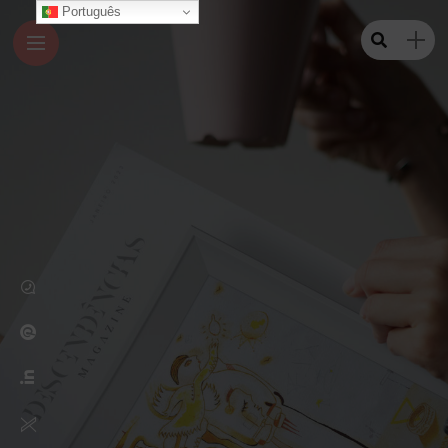
Português