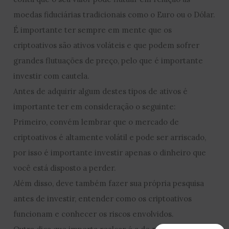
moedas fiduciárias tradicionais como o Euro ou o Dólar.
É importante ter sempre em mente que os
criptoativos são ativos voláteis e que podem sofrer
grandes flutuações de preço, pelo que é importante
investir com cautela.
Antes de adquirir algum destes tipos de ativos é
importante ter em consideração o seguinte:
Primeiro, convém lembrar que o mercado de
criptoativos é altamente volátil e pode ser arriscado,
por isso é importante investir apenas o dinheiro que
você está disposto a perder.
Além disso, deve também fazer sua própria pesquisa
antes de investir, entender como os criptoativos
funcionam e conhecer os riscos envolvidos.