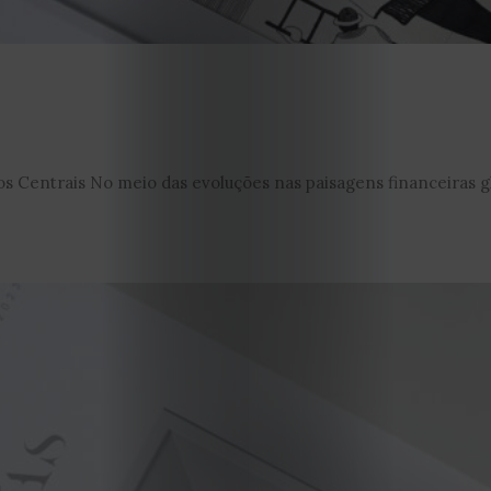
s Centrais No meio das evoluções nas paisagens financeiras glo