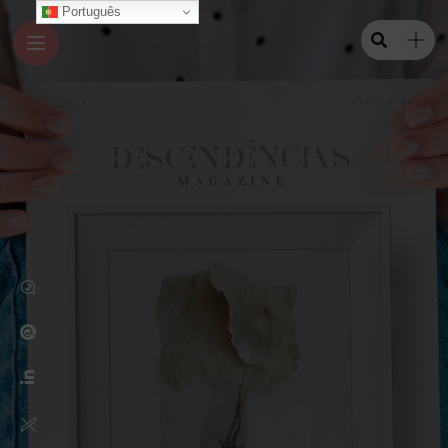
Português