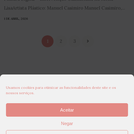
LisaArtista Plástico: Manuel Casimiro Manuel Casimiro,...
1 DE ABRIL, 2026
1
2
3
Usamos cookies para otimizar as funcionalidades deste site e os
nossos serviços.
Aceitar
Negar