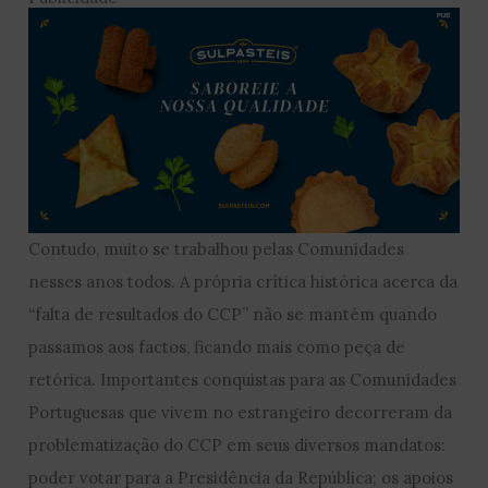
Contudo, muito se trabalhou pelas Comunidades
nesses anos todos. A própria crítica histórica acerca da
“falta de resultados do CCP” não se mantém quando
passamos aos factos, ficando mais como peça de
retórica. Importantes conquistas para as Comunidades
Portuguesas que vivem no estrangeiro decorreram da
problematização do CCP em seus diversos mandatos:
poder votar para a Presidência da República; os apoios