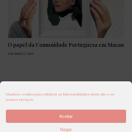
O papel da Comunidade Portuguesa em Macau
1 DE MARÇO, 2025
Usamos cookies para otimizar as funcionalidades deste site e os
nossos serviços.
Aceitar
Negar