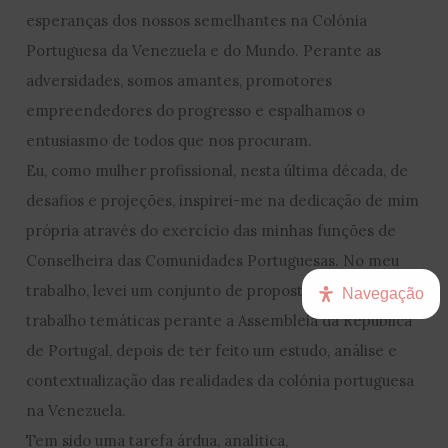
esperanças dos nossos semelhantes na Colónia
Portuguesa da Venezuela e do Mundo. Perante as
adversidades, somos amantes, promotores
empreendedores do progresso e espalhamos o
entusiasmo de todos que nos procuram.
Eu, como mulher profissional, nesta última década, de
desafios e projeções, inspirei-me na dedicação de mim
própria através do exercício das minhas funções de
Conselheira das Comunidades Portuguesas. No meu
trabalho, levei um conjunto de propostas às mesas de
Navegação
trabalho temáticas perante a Assembleia da República
de Portugal, depois de ter feito um estudo, análise e
contextualização das realidades da colónia portuguesa
na Venezuela.
Tem sido uma tarefa árdua, analítica,