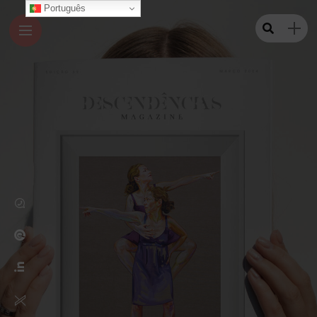
Português