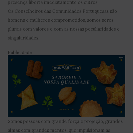
presença liberta imediatamente os outros.
Os Conselheiros das Comunidades Portuguesas são
homens e mulheres comprometidos, somos seres
plurais com valores e com as nossas peculiaridades e
singularidades.
Publicidade
Somos pessoas com grande força e projeção, grandes
almas com grandes mentes, que impulsionam as