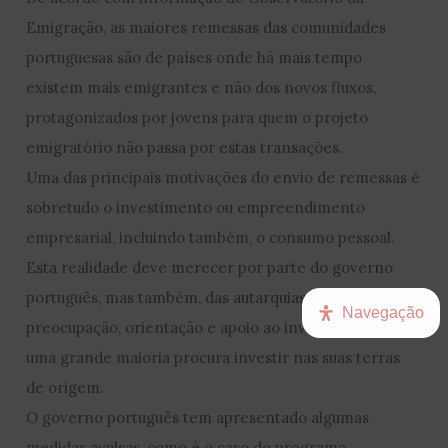
Emigração, as maiores remessas das comunidades
portuguesas são de países onde há mais tempo
existem mais emigrantes e não dos novos fluxos,
protagonizados por jovens para quem o projeto
emigratório não passa por estas transações.
Uma das principais motivações do envio de remessas é
sobretudo o investimento ou empreendimento
empresarial, incluindo também, o consumo pessoal.
Esta realidade deve merecer por parte do governo
português, mas também, das autarquias locais, uma
Navegação
preocupação, orientação e apoio ao investimento, pois,
uma grande maioria procura investir nas suas terras
de origem.
O governo português tem apresentado algumas
medidas avulsas, como é o caso do programa